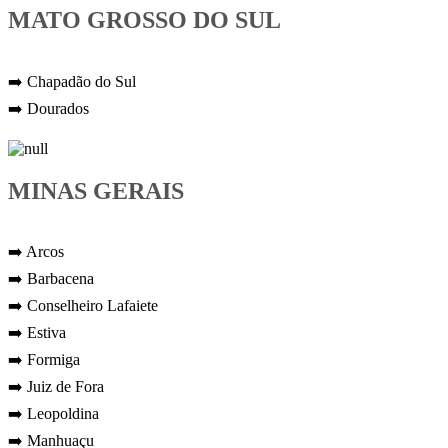
MATO GROSSO DO SUL
➡️ Chapadão do Sul
➡️ Dourados
MINAS GERAIS
➡️ Arcos
➡️ Barbacena
➡️ Conselheiro Lafaiete
➡️ Estiva
➡️ Formiga
➡️ Juiz de Fora
➡️ Leopoldina
➡️ Manhuaçu