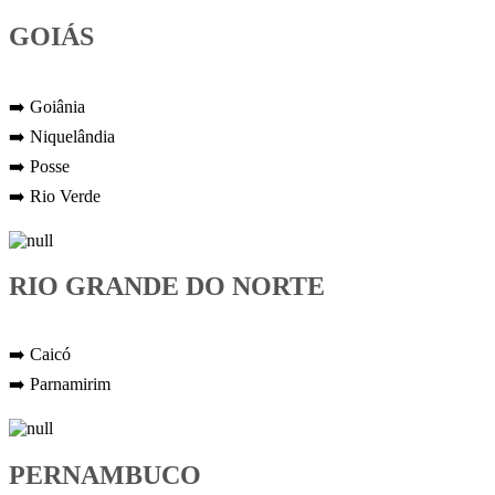
GOIÁS
➡️ Goiânia
➡️ Niquelândia
➡️ Posse
➡️ Rio Verde
RIO GRANDE DO NORTE
➡️ Caicó
➡️ Parnamirim
PERNAMBUCO