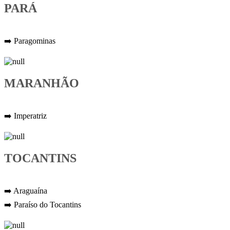
PARÁ
➡️ Paragominas
MARANHÃO
➡️ Imperatriz
TOCANTINS
➡️ Araguaína
➡️ Paraíso do Tocantins